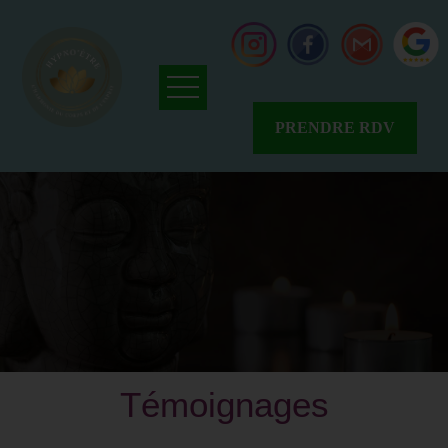
PRENDRE RDV
Accueil
Qui
suis-
je
?
Avis
Résalib
Avis
Google
News
Témoignages
Tarifs
&