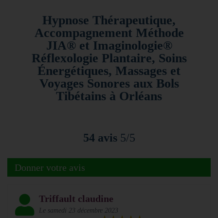
infos
Hypnose Thérapeutique,
Contact
Accompagnement Méthode
&
plan
JIA®️ et Imaginologie®️
Réflexologie Plantaire, Soins
Énergétiques, Massages et
Voyages Sonores aux Bols
Tibétains à Orléans
54 avis
5/5
Donner votre avis
Triffault claudine
Le samedi 23 décembre 2023