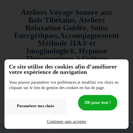
infos
Ateliers Voyage Sonore aux
Contact
Bols Tibétains, Ateliers
&
plan
Relaxation Guidée, Soins
Énergétiques,Accompagnement
Méthode JIA®️ et
Imaginologie®️, Hypnose
Thérapeutique à Orléans
Ce site utilise des cookies afin d’améliorer
votre expérience de navigation
Filtres d’affichage
Vous pouvez paramétrer vos préférences et modifier vos choix en
cliquant sur le lien de gestion des cookies en bas de page.
Sommeil
OK pour moi !
Paramétrer mes choix
MERCREDI 06 OCTOBRE 2021
Continuer sans accepter