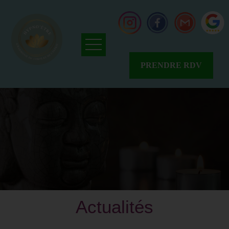
PRENDRE RDV
Accueil
Qui
suis-
je
?
Avis
Résalib
Avis
Google
News
Actualités
Tarifs
&