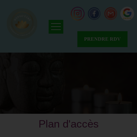
PRENDRE RDV
Accueil
Qui
suis-
je
?
Avis
Résalib
Avis
Google
News
Plan d'accès
Tarifs
&