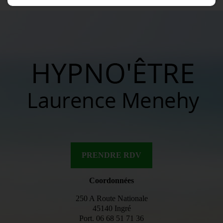
PRENDRE RDV
Coordonnées
250 A Route Nationale
45140 Ingré
Port.
06 68 51 71 36