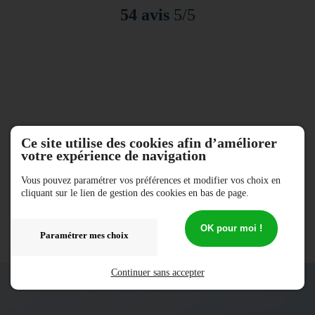
infos
54 avis
5/5
Contact
&
plan
Ce site utilise des cookies afin d’améliorer
votre expérience de navigation
Vous pouvez paramétrer vos préférences et modifier vos choix en
cliquant sur le lien de gestion des cookies en bas de page.
OK pour moi !
Paramétrer mes choix
Continuer sans accepter