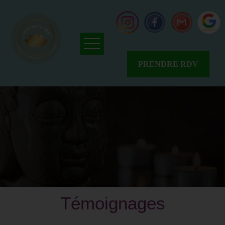
PRENDRE RDV
Accueil
Qui
suis-
je
?
Avis
Résalib
Avis
Google
News
Témoignages
Tarifs
&